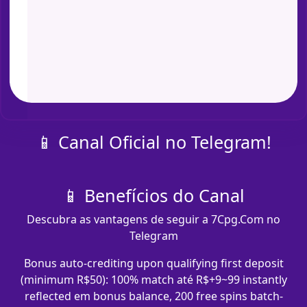
📱 Canal Oficial no Telegram!
📱 Benefícios do Canal
Descubra as vantagens de seguir a 7Cpg.Com no
Telegram
Bonus auto-crediting upon qualifying first deposit
(minimum R$50): 100% match até R$+9~99 instantly
reflected em bonus balance, 200 free spins batch-