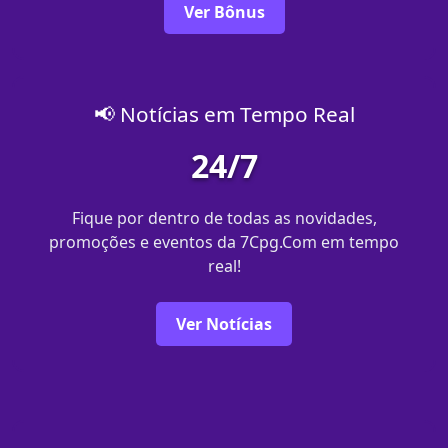
Ver Bônus
📢 Notícias em Tempo Real
24/7
Fique por dentro de todas as novidades,
promoções e eventos da 7Cpg.Com em tempo
real!
Ver Notícias