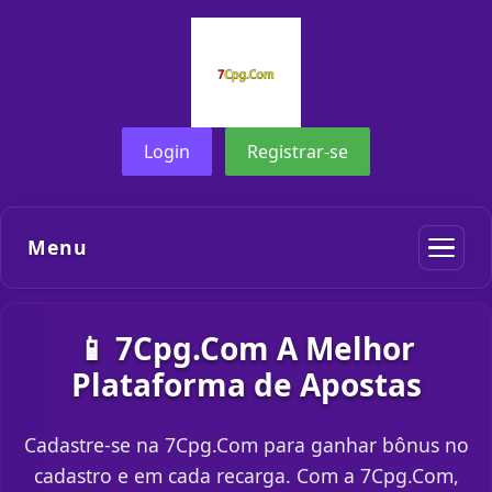
Login
Registrar-se
Menu
📱 7Cpg.Com A Melhor
Plataforma de Apostas
Cadastre-se na 7Cpg.Com para ganhar bônus no
cadastro e em cada recarga. Com a 7Cpg.Com,