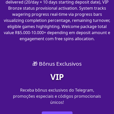
delivered (20/day × 10 days starting deposit date), VIP
Bronze status provisional activation. System tracks
wagering progress real-time via progress bars
visualizing completion percentage, remaining turnover,
eligible games highlighting. Welcome package total
value R$5.000-10.000+ depending em deposit amount e
engagement com free spins allocation.
🎁 Bônus Exclusivos
VIP
Receba bônus exclusivos do Telegram,
promoções especiais e códigos promocionais
únicos!