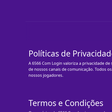
Políticas de Privacida
A 6566 Com Login valoriza a privacidade de
de nossos canais de comunicação. Todos os 
nossos jogadores.
Termos e Condições