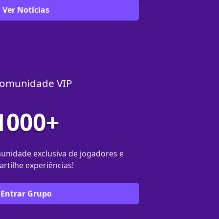
Ver Notícias
Comunidade VIP
1000+
unidade exclusiva de jogadores e
rtilhe experiências!
Entrar Grupo