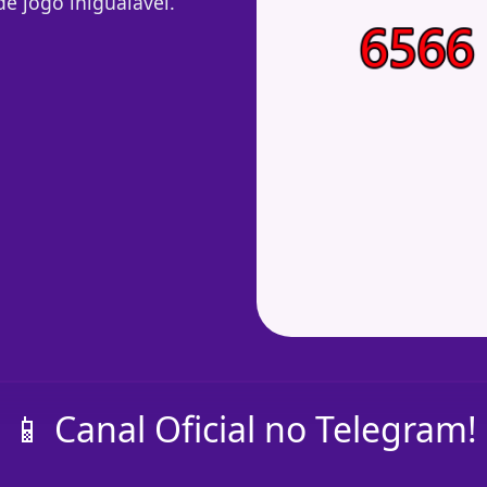
e jogo inigualável.
📱 Canal Oficial no Telegram!