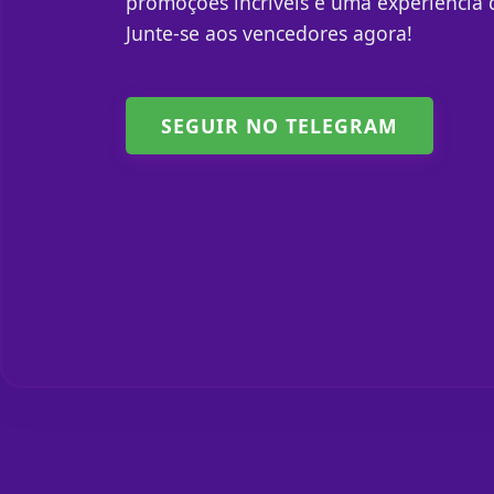
promoções incríveis e uma experiência d
Junte-se aos vencedores agora!
SEGUIR NO TELEGRAM