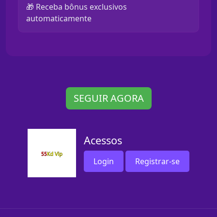
🎁 Receba bônus exclusivos
automaticamente
SEGUIR AGORA
Acessos
Login
Registrar-se