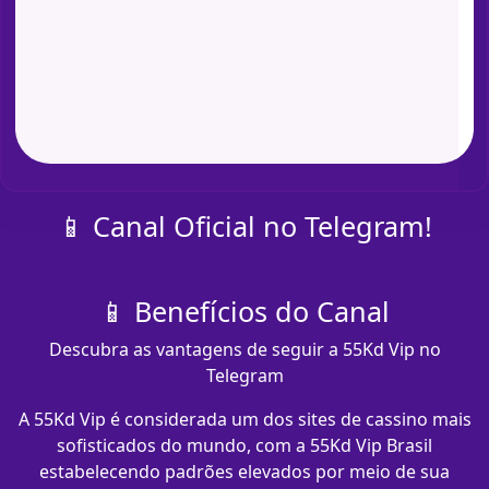
📱 Canal Oficial no Telegram!
📱 Benefícios do Canal
Descubra as vantagens de seguir a 55Kd Vip no
Telegram
A 55Kd Vip é considerada um dos sites de cassino mais
sofisticados do mundo, com a 55Kd Vip Brasil
estabelecendo padrões elevados por meio de sua