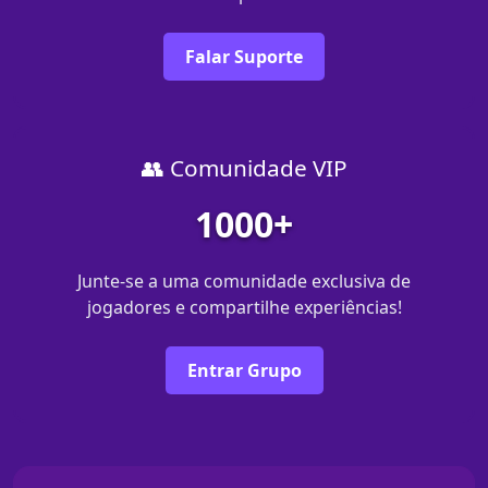
Falar Suporte
👥 Comunidade VIP
1000+
Junte-se a uma comunidade exclusiva de
jogadores e compartilhe experiências!
Entrar Grupo