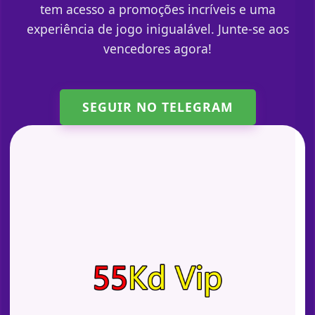
tem acesso a promoções incríveis e uma
experiência de jogo inigualável. Junte-se aos
vencedores agora!
SEGUIR NO TELEGRAM