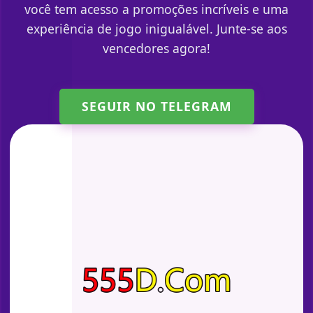
você tem acesso a promoções incríveis e uma
experiência de jogo inigualável. Junte-se aos
vencedores agora!
SEGUIR NO TELEGRAM