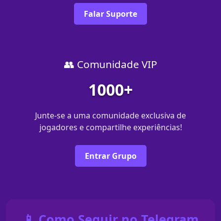
Falar Suporte
👥 Comunidade VIP
1000+
Junte-se a uma comunidade exclusiva de
jogadores e compartilhe experiências!
Entrar Grupo
📱 Como Seguir no Telegram