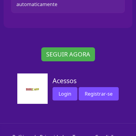
automaticamente
SEGUIR AGORA
Acessos
Login
Registrar-se