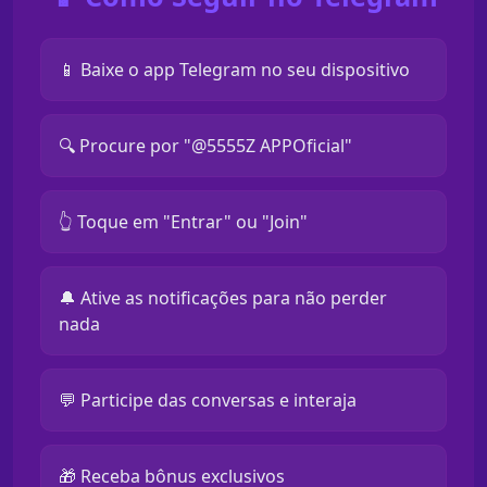
📱 Baixe o app Telegram no seu dispositivo
🔍 Procure por "@5555Z APPOficial"
👆 Toque em "Entrar" ou "Join"
🔔 Ative as notificações para não perder
nada
💬 Participe das conversas e interaja
🎁 Receba bônus exclusivos