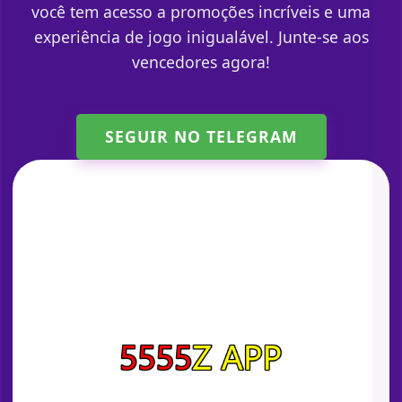
você tem acesso a promoções incríveis e uma
experiência de jogo inigualável. Junte-se aos
vencedores agora!
SEGUIR NO TELEGRAM