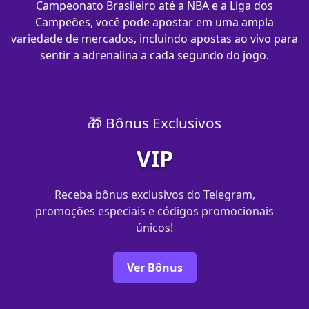
Campeonato Brasileiro até a NBA e a Liga dos
Campeões, você pode apostar em uma ampla
variedade de mercados, incluindo apostas ao vivo para
sentir a adrenalina a cada segundo do jogo.
🎁 Bônus Exclusivos
VIP
Receba bônus exclusivos do Telegram,
promoções especiais e códigos promocionais
únicos!
Ver Bônus