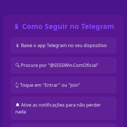
📱 Como Seguir no Telegram
📱 Baixe o app Telegram no seu dispositivo
🔍 Procure por "@5555Win.ComOficial"
👆 Toque em "Entrar" ou "Join"
🔔 Ative as notificações para não perder
nada