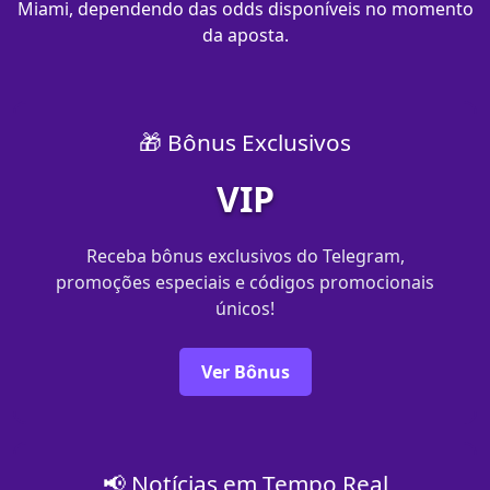
Miami, dependendo das odds disponíveis no momento
da aposta.
🎁 Bônus Exclusivos
VIP
Receba bônus exclusivos do Telegram,
promoções especiais e códigos promocionais
únicos!
Ver Bônus
📢 Notícias em Tempo Real