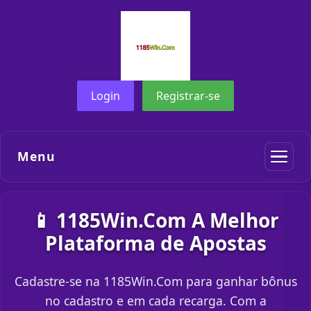
Login
Registrar-se
Menu
📱 1185Win.Com A Melhor
Plataforma de Apostas
Cadastre-se na 1185Win.Com para ganhar bônus
no cadastro e em cada recarga. Com a